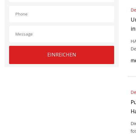
De
U
i
HA
De
EINREICHEN
me
De
Pu
Ha
Ga
Di
fo