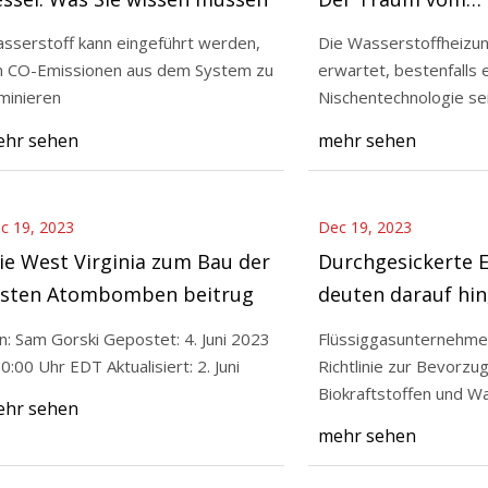
Wasserstoffheizr
sserstoff kann eingeführt werden,
Die Wasserstoffheizun
 CO-Emissionen aus dem System zu
erwartet, bestenfalls 
23
Dec 21, 2023
iminieren
Nischentechnologie se
sickerte E-Mails deuten darauf
Mit Wasserstoff bet
hr sehen
mehr sehen
s die Gasindustrie starke
Sie wissen müssen
beit gegen den EU-
sstieg betreibt
c 19, 2023
Dec 19, 2023
e West Virginia zum Bau der
Durchgesickerte E
rsten Atombomben beitrug
deuten darauf hin
Gasindustrie star
n: Sam Gorski Gepostet: 4. Juni 2023
Flüssiggasunternehmen
Lobbyarbeit gege
10:00 Uhr EDT Aktualisiert: 2. Juni
Richtlinie zur Bevorzu
Kesselausstieg be
Biokraftstoffen und W
hr sehen
mehr sehen