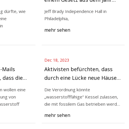
ohr
2007 beseitigt fossile
g dürfte, wie
Jeff Brady Independence Hall in
Brennstoffe in
eine
Philadelphia,
Bundesgebäuden. : NPR
in
riebene Kessel: Was
mehr sehen
Dec 18, 2023
-Mails
Aktivisten befürchten, dass
, dass die
durch eine Lücke neue Häuser
ke
in England mit Gaskesseln
 wollen eine
Die Verordnung könnte
n den EU-
ausgestattet werden könnten
gung von
„wasserstofffähige“ Kessel zulassen,
treibt
asserstoff
die mit fossilem Gas betrieben werden
können.
mehr sehen