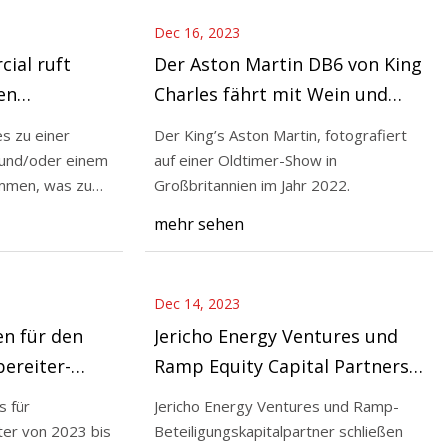
Dec 16, 2023
ial ruft
Der Aston Martin DB6 von King
en
Charles fährt mit Wein und
hr zurück
Käse
s zu einer
Der King’s Aston Martin, fotografiert
und/oder einem
auf einer Oldtimer-Show in
mmen, was zu
Großbritannien im Jahr 2022.
mehr sehen
Dec 14, 2023
n für den
Jericho Energy Ventures und
ereiter-
Ramp Equity Capital Partners
 Trends und
schließen sich zusammen, um
 für
Jericho Energy Ventures und Ramp-
Innovative Zero zu schaffen
er von 2023 bis
Beteiligungskapitalpartner schließen