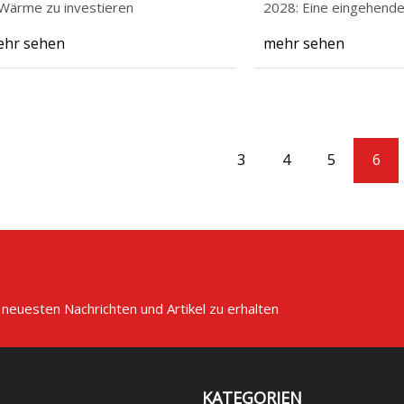
 Wärme zu investieren
2028: Eine eingehende
Thema Gas
hr sehen
mehr sehen
3
4
5
6
 neuesten Nachrichten und Artikel zu erhalten
KATEGORIEN