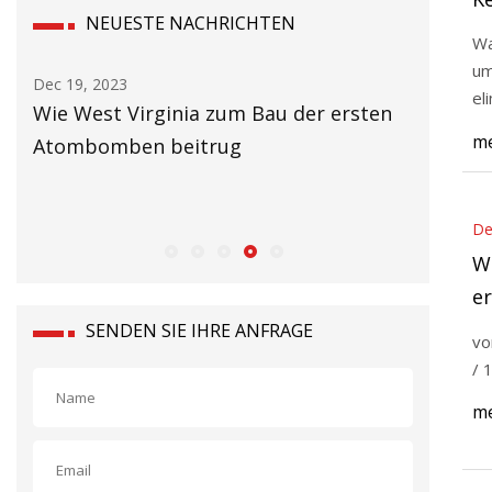
NEUESTE NACHRICHTEN
Wa
um
Dec 19, 2023
Dec 19, 20
el
etz
Wie West Virginia zum Bau der ersten
Durchge
me
Atombomben beitrug
hin, das
PR
Lobbyar
Kesselau
De
Wi
e
SENDEN SIE IHRE ANFRAGE
vo
/ 
me