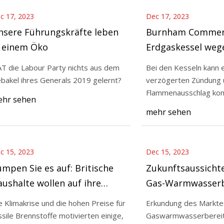
c 17, 2023
Dec 17, 2023
nsere Führungskräfte leben
Burnham Commerc
n einem Öko
Erdgaskessel weg
Verbrennungsgefa
T die Labour Party nichts aus dem
Bei den Kesseln kann e
(Rückrufalarm)
bakel ihres Generals 2019 gelernt?
verzögerten Zündung 
Flammenausschlag ko
hr sehen
einem Brand führen k
mehr sehen
c 15, 2023
Dec 15, 2023
mpen Sie es auf: Britische
Zukunftsaussichte
ushalte wollen auf ihre
Gas-Warmwasserb
szentralheizung verzichten
Markt 2023: Neue
e Klimakrise und die hohen Preise für
Erkundung des Marktes
Hauptakteure
ssile Brennstoffe motivierten einige,
Gaswarmwasserbereit