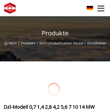
Xiamen-Berggipfelgruppe
Produkte
/
/
/
Heim
Produkte
Biomassebefeuerter Kessel
Einzelheiten
Dzl-Modell 0,7 1,4 2,8 4,2 5,6 7 10 14 MW