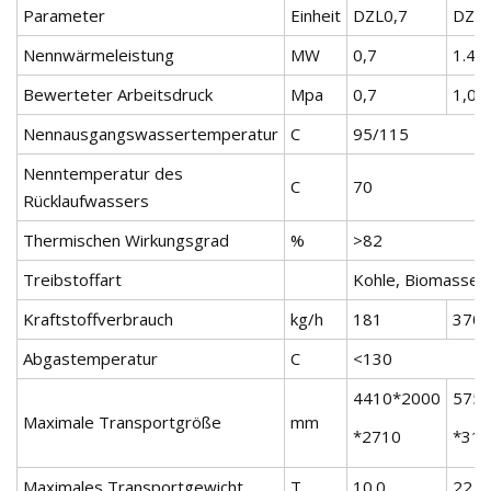
Parameter
Einheit
DZL0,7
DZL1
Nennwärmeleistung
MW
0,7
1.4
Bewerteter Arbeitsdruck
Mpa
0,7
1,0
Nennausgangswassertemperatur
C
95/115
Nenntemperatur des
C
70
Rücklaufwassers
Thermischen Wirkungsgrad
%
>82
Treibstoffart
Kohle, Biomassepe
Kraftstoffverbrauch
kg/h
181
370
Abgastemperatur
C
<130
4410*2000
575
Maximale Transportgröße
mm
*2710
*31
Maximales Transportgewicht
T
10.0
22.5