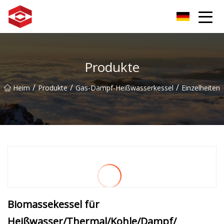
Xiamen-Berggipfelgruppe
Produkte
/
/
/
Heim
Produkte
Gas-Dampf-Heißwasserkessel
Einzelheiten
Biomassekessel für
Heißwasser/Thermal/Kohle/Dampf/