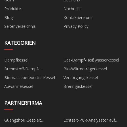
Produkte
Nachricht
Blog
Kontaktiere uns
Seitenverzeichnis
Privacy Policy
KATEGORIEN
Dampfkessel
Gas-Dampf-Heißwasserkessel
Brennstoff-Dampf-
Bio-Wärmeträgerkessel
Heißwasserkessel
Biomassebefeuerter Kessel
Versorgungskessel
Abwärmekessel
Brenngaskessel
PARTNERFIRMA
Guangzhou Gespielt
Echtzeit-PCR-Analysator auf
Belustigung Co., Ltd.
Lager