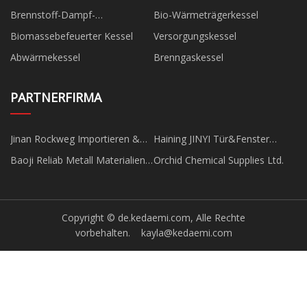
Brennstoff-Dampf-
Bio-Wärmeträgerkessel
Heißwasserkessel
Biomassebefeuerter Kessel
Versorgungskessel
Abwärmekessel
Brenngaskessel
PARTNERFIRMA
Jinan Rockweg Importieren &
Haining JINYI Tür&Fenster
Export Co., GmbH.
Zubehör Co, Ltd
Baoji Reliab Metall Materialien
Orchid Chemical Supplies Ltd.
Co ., Ltd .
Copyright © de.kedaemi.com, Alle Rechte
vorbehalten.
kayla@kedaemi.com