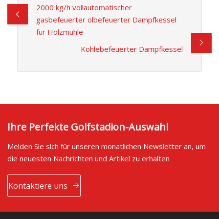
2000 kg/h vollautomatischer
gasbefeuerter ölbefeuerter Dampfkessel
für Holzmühle
Kohlebefeuerter Dampfkessel
Ihre Perfekte Golfstadion-Auswahl
Melden Sie sich für unseren monatlichen Newsletter an, um
die neuesten Nachrichten und Artikel zu erhalten
Kontaktiere uns