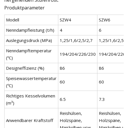
Produktparameter
Modell
SZW4
SZW6
Nenndampfleistung (t/h)
4
6
Auslegungsdruck (MPa)
1,25/1,6/2,5/2,7
1,25/1,6/2,5/2
Nenndampftemperatur
194/204/226/230
194/204/226/
(ºC)
Designeffizienz (%)
86
86
Speisewassertemperatur
60
60
(ºC)
Richtiges Kesselvolumen
6.5
7.3
(m³)
Reishülsen,
Reishülsen,
Anwendbarer Kraftstoff
Holzspäne,
Holzspäne,
Maiskolben usw
Maiskolben us