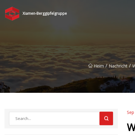
Xiamen-Berggipfelgruppe
/
/
Heim
Nachricht
W
Sep
W