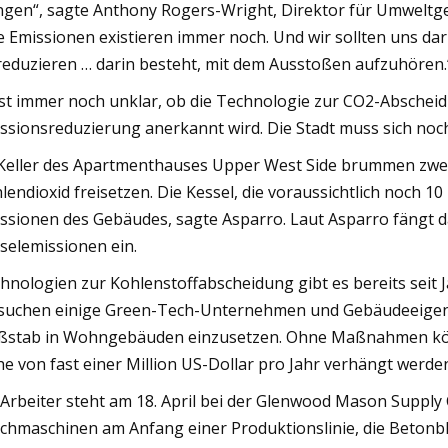
ngen“, sagte Anthony Rogers-Wright, Direktor für Umweltger
e Emissionen existieren immer noch. Und wir sollten uns dar
reduzieren … darin besteht, mit dem Ausstoßen aufzuhören.
ist immer noch unklar, ob die Technologie zur CO2-Abscheid
ssionsreduzierung anerkannt wird. Die Stadt muss sich noc
Keller des Apartmenthauses Upper West Side brummen zwei
lendioxid freisetzen. Die Kessel, die voraussichtlich noch 10
ssionen des Gebäudes, sagte Asparro. Laut Asparro fängt 
selemissionen ein.
hnologien zur Kohlenstoffabscheidung gibt es bereits seit 
suchen einige Green-Tech-Unternehmen und Gebäudeeigentü
stab in Wohngebäuden einzusetzen. Ohne Maßnahmen könn
e von fast einer Million US-Dollar pro Jahr verhängt werde
 Arbeiter steht am 18. April bei der Glenwood Mason Suppl
chmaschinen am Anfang einer Produktionslinie, die Betonblöc