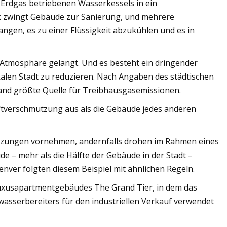
 Erdgas betriebenen Wasserkessels in ein
k zwingt Gebäude zur Sanierung, und mehrere
ngen, es zu einer Flüssigkeit abzukühlen und es in
e Atmosphäre gelangt. Und es besteht ein dringender
ikalen Stadt zu reduzieren. Nach Angaben des städtischen
tand größte Quelle für Treibhausgasemissionen.
tverschmutzung aus als die Gebäude jedes anderen
rzungen vornehmen, andernfalls drohen im Rahmen eines
e – mehr als die Hälfte der Gebäude in der Stadt –
nver folgten diesem Beispiel mit ähnlichen Regeln.
Luxusapartmentgebäudes The Grand Tier, in dem das
sserbereiters für den industriellen Verkauf verwendet