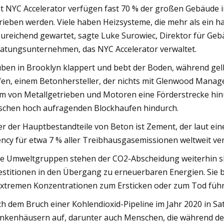
t NYC Accelerator verfügen fast 70 % der großen Gebäude i
rieben werden. Viele haben Heizsysteme, die mehr als ein ha
ureichend gewartet, sagte Luke Surowiec, Direktor für Geb
atungsunternehmen, das NYC Accelerator verwaltet.
ben in Brooklyn klappert und bebt der Boden, während ge
fen, einem Betonhersteller, der nichts mit Glenwood Manag
m von Metallgetrieben und Motoren eine Förderstrecke hinu
schen hoch aufragenden Blockhaufen hindurch.
er der Hauptbestandteile von Beton ist Zement, der laut e
ncy für etwa 7 % aller Treibhausgasemissionen weltweit vera
le Umweltgruppen stehen der CO2-Abscheidung weiterhin s
estitionen in den Übergang zu erneuerbaren Energien. Sie 
extremen Konzentrationen zum Ersticken oder zum Tod füh
h dem Bruch einer Kohlendioxid-Pipeline im Jahr 2020 in Sata
nkenhäusern auf, darunter auch Menschen, die während de