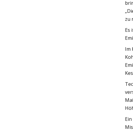
bri
„Di
zu 
Es 
Emi
Im 
Koh
Emi
Kes
Tec
ver
Maß
Höh
Ein
Mis