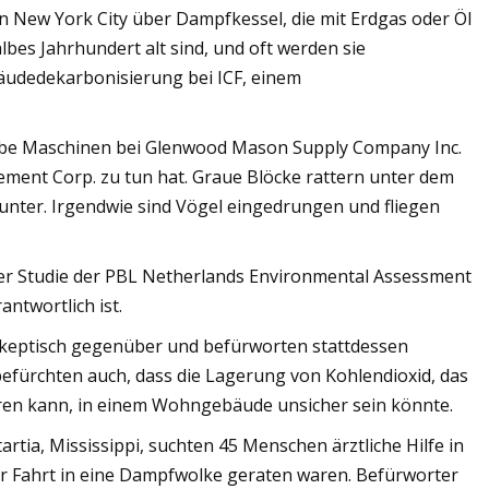
n New York City über Dampfkessel, die mit Erdgas oder Öl
lbes Jahrhundert alt sind, und oft werden sie
äudedekarbonisierung bei ICF, einem
lbe Maschinen bei Glenwood Mason Supply Company Inc.
ement Corp. zu tun hat. Graue Blöcke rattern unter dem
nter. Irgendwie sind Vögel eingedrungen und fliegen
iner Studie der PBL Netherlands Environmental Assessment
ntwortlich ist.
keptisch gegenüber und befürworten stattdessen
befürchten auch, dass die Lagerung von Kohlendioxid, das
ren kann, in einem Wohngebäude unsicher sein könnte.
rtia, Mississippi, suchten 45 Menschen ärztliche Hilfe in
r Fahrt in eine Dampfwolke geraten waren. Befürworter