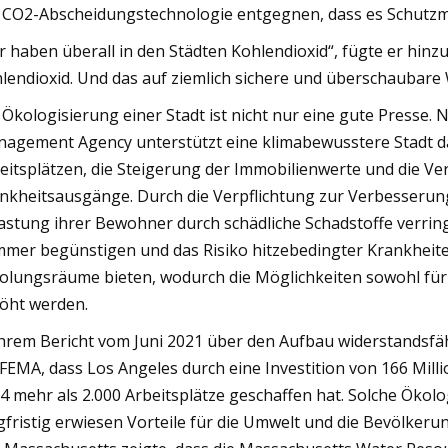
 CO2-Abscheidungstechnologie entgegnen, dass es Schutz
r haben überall in den Städten Kohlendioxid“, fügte er hinz
lendioxid. Und das auf ziemlich sichere und überschaubare 
 Ökologisierung einer Stadt ist nicht nur eine gute Press
agement Agency unterstützt eine klimabewusstere Stadt d
eitsplätzen, die Steigerung der Immobilienwerte und die V
nkheitsausgänge. Durch die Verpflichtung zur Verbesserung
astung ihrer Bewohner durch schädliche Schadstoffe verrin
mer begünstigen und das Risiko hitzebedingter Krankheiten
olungsräume bieten, wodurch die Möglichkeiten sowohl für k
öht werden.
ihrem Bericht vom Juni 2021 über den Aufbau widerstandsfäh
 FEMA, dass Los Angeles durch eine Investition von 166 Mil
4 mehr als 2.000 Arbeitsplätze geschaffen hat. Solche Ökolo
gfristig erwiesen Vorteile für die Umwelt und die Bevölker