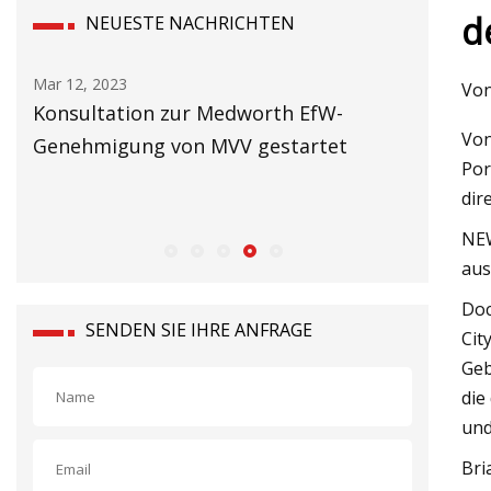
d
NEUESTE NACHRICHTEN
Mar 14, 2023
Mar 06, 20
Von
Welche europäischen Nationen
Fabriken
Von
gewinnen das Rennen um die
Unterst
Por
Wärmepumpe?
anzukur
dir
und die
NEW
aus
Doc
SENDEN SIE IHRE ANFRAGE
Cit
Geb
die
und
Bri