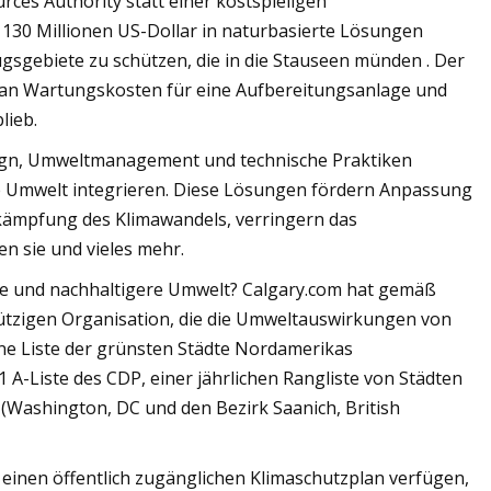
ces Authority statt einer kostspieligen
130 Millionen US-Dollar in naturbasierte Lösungen
gsgebiete zu schützen, die in die Stauseen münden . Der
 an Wartungskosten für eine Aufbereitungsanlage und
lieb.
ign, Umweltmanagement und technische Praktiken
ute Umwelt integrieren. Diese Lösungen fördern Anpassung
kämpfung des Klimawandels, verringern das
n sie und vieles mehr.
re und nachhaltigere Umwelt? Calgary.com hat gemäß
nützigen Organisation, die die Umweltauswirkungen von
e Liste der grünsten Städte Nordamerikas
1 A-Liste des CDP, einer jährlichen Rangliste von Städten
e (Washington, DC und den Bezirk Saanich, British
einen öffentlich zugänglichen Klimaschutzplan verfügen,