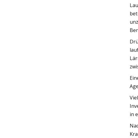
Lau
bet
unz
Ber
Drü
lau
Lär
zwi
Ein
Age
Vie
Inv
in 
Nac
Kra