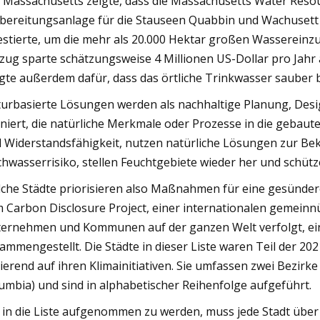
 Massachusetts zeigte, dass die Massachusetts Water Resour
bereitungsanlage für die Stauseen Quabbin und Wachusett 
estierte, um die mehr als 20.000 Hektar großen Wassereinzu
ug sparte schätzungsweise 4 Millionen US-Dollar pro Jahr
gte außerdem dafür, dass das örtliche Trinkwasser sauber b
urbasierte Lösungen werden als nachhaltige Planung, Des
iniert, die natürliche Merkmale oder Prozesse in die geba
 Widerstandsfähigkeit, nutzen natürliche Lösungen zur Be
hwasserrisiko, stellen Feuchtgebiete wieder her und schütze
che Städte priorisieren also Maßnahmen für eine gesünde
 Carbon Disclosure Project, einer internationalen gemein
ernehmen und Kommunen auf der ganzen Welt verfolgt, ein
ammengestellt. Die Städte in dieser Liste waren Teil der 202
ierend auf ihren Klimainitiativen. Sie umfassen zwei Bezirk
umbia) und sind in alphabetischer Reihenfolge aufgeführt.
in die Liste aufgenommen zu werden, muss jede Stadt über 