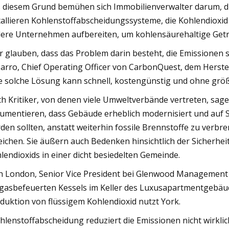
 diesem Grund bemühen sich Immobilienverwalter darum, di
tallieren Kohlenstoffabscheidungssysteme, die Kohlendioxid 
ere Unternehmen aufbereiten, um kohlensäurehaltige Geträ
r glauben, dass das Problem darin besteht, die Emissionen s
arro, Chief Operating Officer von CarbonQuest, dem Herstelle
e solche Lösung kann schnell, kostengünstig und ohne größ
h Kritiker, von denen viele Umweltverbände vertreten, sage
umentieren, dass Gebäude erheblich modernisiert und auf 
den sollten, anstatt weiterhin fossile Brennstoffe zu verb
eichen. Sie äußern auch Bedenken hinsichtlich der Sicherh
lendioxids in einer dicht besiedelten Gemeinde.
h London, Senior Vice President bei Glenwood Management Co
gasbefeuerten Kessels im Keller des Luxusapartmentgebäu
duktion von flüssigem Kohlendioxid nutzt York.
hlenstoffabscheidung reduziert die Emissionen nicht wirklich;