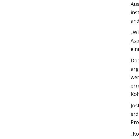
Aus
ins
and
„Wi
Asp
ein
Doc
arg
wer
err
Koh
Jos
erd
Pro
„Ko