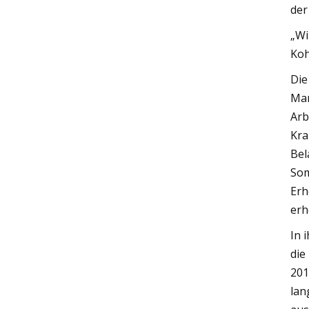
der
„Wi
Koh
Die
Man
Arb
Kra
Bel
Som
Erh
erh
In 
die
201
lan