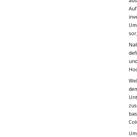
aus
Auf
inv
Umz
sor
Nat
def
und
Hoc
Wel
dem
Unt
zus
bas
Col
Um 