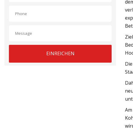
dem
ver
exp
Bet
Zie
Bed
Hoc
EINREICHEN
Die
Sta
Dah
neu
unt
Am 
Koh
wir