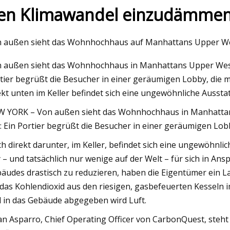
en Klimawandel einzudämme
23
 außen sieht das Wohnhochhaus auf Manhattans Upper We
 erhalten staatliche
 außen sieht das Wohnhochhaus in Manhattans Upper West 
ützung, um die Wirtschaft
tier begrüßt die Besucher in einer geräumigen Lobby, die
beln, Emissionen zu reduzieren
ekt unten im Keller befindet sich eine ungewöhnliche Ausstat
 Energiekosten zu senken
 YORK – Von außen sieht das Wohnhochhaus in Manhattans
: Ein Portier begrüßt die Besucher in einer geräumigen Lo
h direkt darunter, im Keller, befindet sich eine ungewöhnl
y – und tatsächlich nur wenige auf der Welt – für sich in 
äudes drastisch zu reduzieren, haben die Eigentümer ein L
 das Kohlendioxid aus den riesigen, gasbefeuerten Kesseln 
 in das Gebäude abgegeben wird Luft.
an Asparro, Chief Operating Officer von CarbonQuest, steht