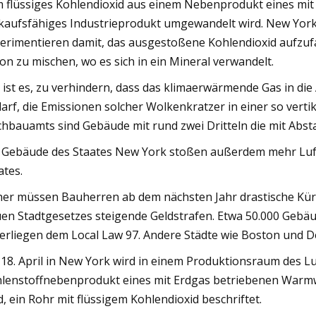
 flüssiges Kohlendioxid aus einem Nebenprodukt eines mit
kaufsfähiges Industrieprodukt umgewandelt wird. New Yor
erimentieren damit, das ausgestoßene Kohlendioxid aufzufa
on zu mischen, wo es sich in ein Mineral verwandelt.
l ist es, zu verhindern, dass das klimaerwärmende Gas in di
arf, die Emissionen solcher Wolkenkratzer in einer so vert
hbauamts sind Gebäude mit rund zwei Dritteln die mit Abs
 Gebäude des Staates New York stoßen außerdem mehr Luf
ates.
er müssen Bauherren ab dem nächsten Jahr drastische Kü
en Stadtgesetzes steigende Geldstrafen. Etwa 50.000 Gebäud
erliegen dem Local Law 97. Andere Städte wie Boston und De
18. April in New York wird in einem Produktionsraum des 
lenstoffnebenprodukt eines mit Erdgas betriebenen Warmwa
d, ein Rohr mit flüssigem Kohlendioxid beschriftet.