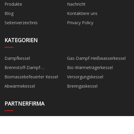
Produkte
Nachricht
Blog
Kontaktiere uns
Seitenverzeichnis
Privacy Policy
KATEGORIEN
Dampfkessel
Gas-Dampf-Heißwasserkessel
Brennstoff-Dampf-
Bio-Wärmeträgerkessel
Heißwasserkessel
Biomassebefeuerter Kessel
Versorgungskessel
Abwärmekessel
Brenngaskessel
PARTNERFIRMA
HAVESINO SLITTER
Jiangsu SIDA Power Machinery
Group Co., Ltd
Ningguo Jinghong Präzision