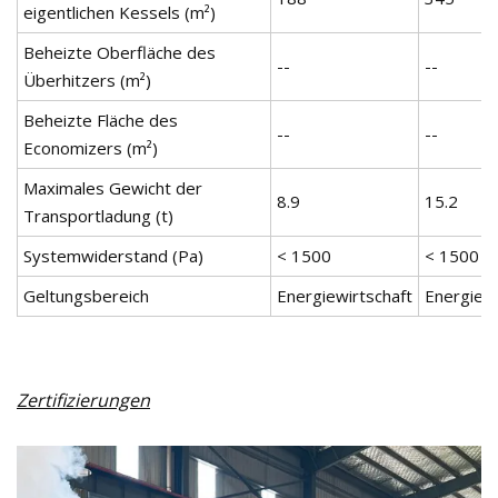
eigentlichen Kessels (m²)
Beheizte Oberfläche des
--
--
Überhitzers (m²)
Beheizte Fläche des
--
--
Economizers (m²)
Maximales Gewicht der
8.9
15.2
Transportladung (t)
Systemwiderstand (Pa)
< 1500
< 1500
Geltungsbereich
Energiewirtschaft
Energiewi
Zertifizierungen