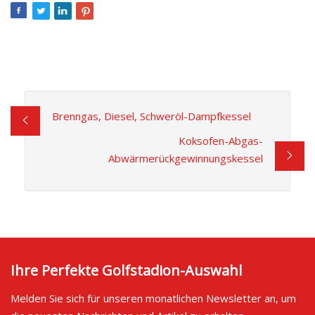
Brenngas, Diesel, Schweröl-Dampfkessel
Koksofen-Abgas-
Abwärmerückgewinnungskessel
Ihre Perfekte Golfstadion-Auswahl
Melden Sie sich für unseren monatlichen Newsletter an, um