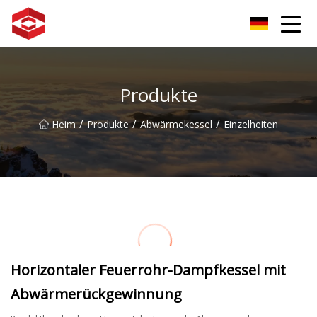
Xiamen-Berggipfelgruppe
Produkte
/
/
/
Heim
Produkte
Abwärmekessel
Einzelheiten
Horizontaler Feuerrohr-Dampfkessel mit
Abwärmerückgewinnung