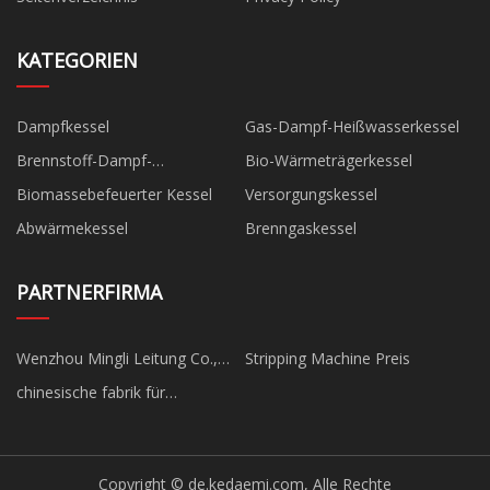
KATEGORIEN
Dampfkessel
Gas-Dampf-Heißwasserkessel
Brennstoff-Dampf-
Bio-Wärmeträgerkessel
Heißwasserkessel
Biomassebefeuerter Kessel
Versorgungskessel
Abwärmekessel
Brenngaskessel
PARTNERFIRMA
Wenzhou Mingli Leitung Co.,
Stripping Machine Preis
GmbH
chinesische fabrik für
messingflansch-kugelhähne
Copyright © de.kedaemi.com, Alle Rechte