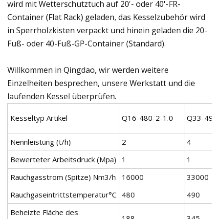
wird mit Wetterschutztuch auf 20'- oder 40'-FR-
Container (Flat Rack) geladen, das Kesselzubehör wird
in Sperrholzkisten verpackt und hinein geladen die 20-
Fuß- oder 40-Fuß-GP-Container (Standard).
Willkommen in Qingdao, wir werden weitere
Einzelheiten besprechen, unsere Werkstatt und die
laufenden Kessel überprüfen.
Kesseltyp Artikel
Q16-480-2-1.0
Q33-490-
Nennleistung (t/h)
2
4
Bewerteter Arbeitsdruck (Mpa)
1
1
Rauchgasstrom (Spitze) Nm3/h
16000
33000
Rauchgaseintrittstemperatur°C
480
490
Beheizte Fläche des
188
345