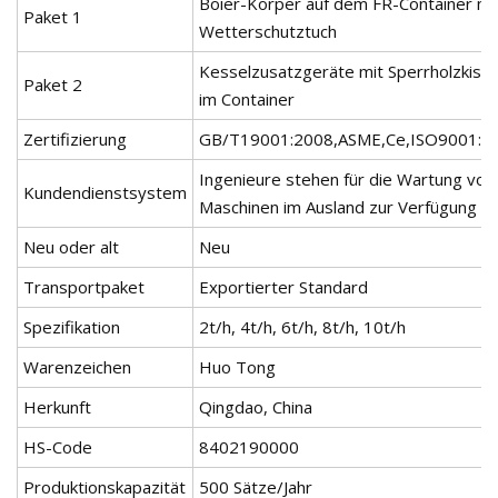
Boier-Körper auf dem FR-Container mi
Paket 1
Wetterschutztuch
Kesselzusatzgeräte mit Sperrholzkist
Paket 2
im Container
Zertifizierung
GB/T19001:2008,ASME,Ce,ISO9001:2
Ingenieure stehen für die Wartung von
Kundendienstsystem
Maschinen im Ausland zur Verfügung
Neu oder alt
Neu
Transportpaket
Exportierter Standard
Spezifikation
2t/h, 4t/h, 6t/h, 8t/h, 10t/h
Warenzeichen
Huo Tong
Herkunft
Qingdao, China
HS-Code
8402190000
Produktionskapazität
500 Sätze/Jahr